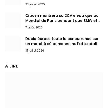
arrive en Europe cet automne
23 juillet 2026
Citroën montrera sa 2CV électrique au
Mondial de Paris pendant que BMW et
Mini désertent le salon
7 août 2026
Dacia écrase toute la concurrence sur
un marché où personne ne l’attendait
31 juillet 2026
À LIRE