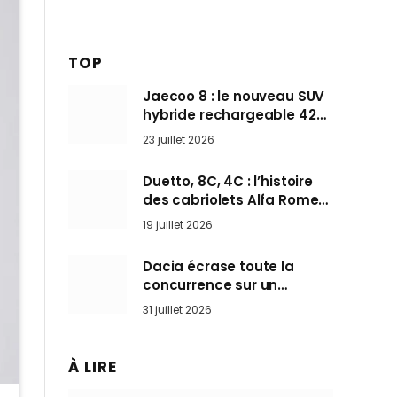
TOP
Jaecoo 8 : le nouveau SUV
hybride rechargeable 428
ch qui vise l’Audi Q7 arrive
23 juillet 2026
en Europe cet automne
Duetto, 8C, 4C : l’histoire
des cabriolets Alfa Romeo,
ces Spider qui ont défini
19 juillet 2026
l’art de rouler cheveux au
vent
Dacia écrase toute la
concurrence sur un
marché où personne ne
31 juillet 2026
l’attendait
À LIRE