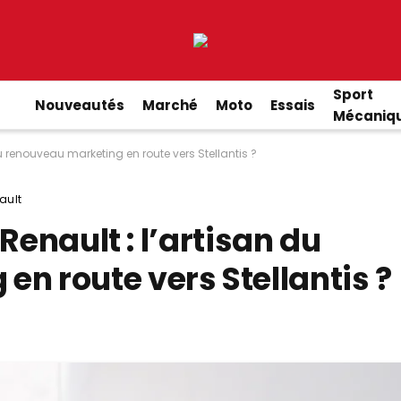
Sport
Nouveautés
Marché
Moto
Essais
Mécaniq
du renouveau marketing en route vers Stellantis ?
ault
Renault : l’artisan du
n route vers Stellantis ?