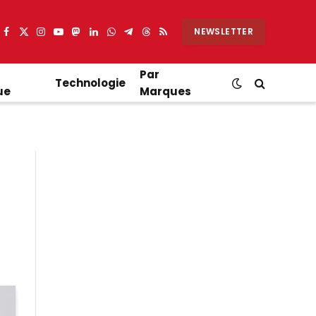
NEWSLETTER
Facebook
X
Instagram
YouTube
Mastodon
LinkedIn
WhatsApp
Partager
Threads
RSS
(Twitter)
sur
Telegram
Par
Technologie
ue
Marques