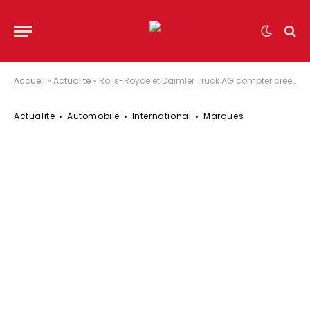
Accueil
»
Actualité
»
Rolls-Royce et Daimler Truck AG compter créer ensemble des systèmes de pile à combustible stationnaires
Actualité
Automobile
International
Marques