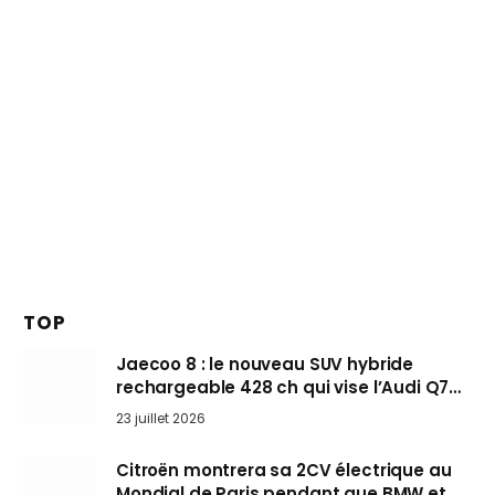
TOP
Jaecoo 8 : le nouveau SUV hybride
rechargeable 428 ch qui vise l’Audi Q7
arrive en Europe cet automne
23 juillet 2026
Citroën montrera sa 2CV électrique au
Mondial de Paris pendant que BMW et