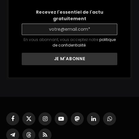
Recevez l'essentiel de l'actu
gratuitement
En vous abonnant, vous acceptez notre
politique
de confidentialité
.
Facebook
X
Instagram
YouTube
Mastodon
LinkedIn
WhatsApp
(Twitter)
Partager
Threads
RSS