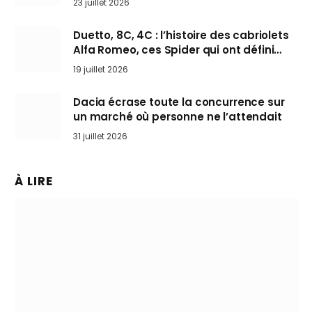
23 juillet 2026
Duetto, 8C, 4C : l’histoire des cabriolets
Alfa Romeo, ces Spider qui ont défini
l’art de rouler cheveux au vent
19 juillet 2026
Dacia écrase toute la concurrence sur
un marché où personne ne l’attendait
31 juillet 2026
À LIRE