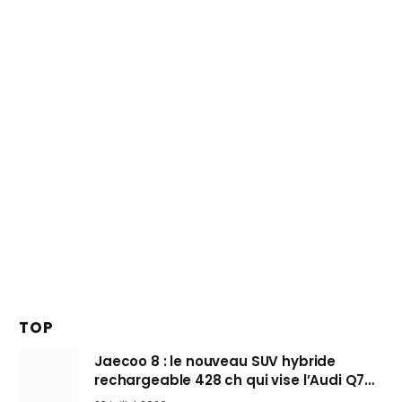
TOP
Jaecoo 8 : le nouveau SUV hybride
rechargeable 428 ch qui vise l’Audi Q7
arrive en Europe cet automne