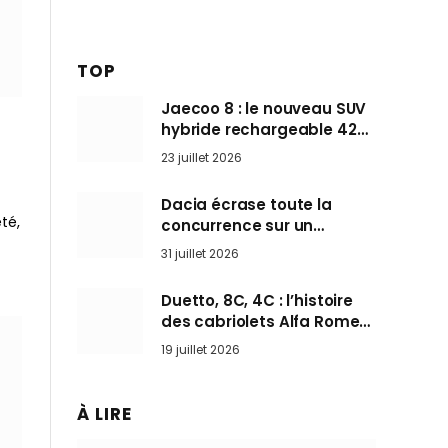
TOP
Jaecoo 8 : le nouveau SUV
hybride rechargeable 428
ch qui vise l’Audi Q7 arrive
23 juillet 2026
en Europe cet automne
Dacia écrase toute la
té,
concurrence sur un
marché où personne ne
31 juillet 2026
l’attendait
Duetto, 8C, 4C : l’histoire
des cabriolets Alfa Romeo,
ces Spider qui ont défini
19 juillet 2026
l’art de rouler cheveux au
vent
À LIRE