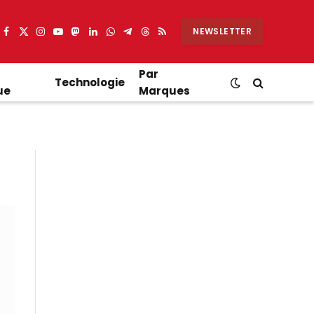
NEWSLETTER
Facebook
X
Instagram
YouTube
Mastodon
LinkedIn
WhatsApp
Partager
Threads
RSS
(Twitter)
sur
Telegram
Par
Technologie
ue
Marques