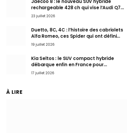
Jaecoo 8 : le nouveau SUV hybride
rechargeable 428 ch qui vise l’Audi Q7
arrive en Europe cet automne
23 juillet 2026
Duetto, 8C, 4C : l’histoire des cabriolets
Alfa Romeo, ces Spider qui ont défini
l’art de rouler cheveux au vent
19 juillet 2026
Kia Seltos : le SUV compact hybride
débarque enfin en France pour
bousculer les Nissan Qashqai et Toyota
17 juillet 2026
Yaris Cross
À LIRE