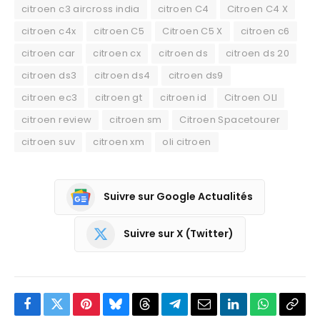
citroen c3 aircross india
citroen C4
Citroen C4 X
citroen c4x
citroen C5
Citroen C5 X
citroen c6
citroen car
citroen cx
citroen ds
citroen ds 20
citroen ds3
citroen ds4
citroen ds9
citroen ec3
citroen gt
citroen id
Citroen OLI
citroen review
citroen sm
Citroen Spacetourer
citroen suv
citroen xm
oli citroen
Suivre sur Google Actualités
Suivre sur X (Twitter)
Facebook
Twitter
Pinterest
Bluesky
Threads
Partager
Email
LinkedIn
WhatsApp
Copi