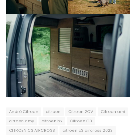
André Citroen
citroen
Citroen 2CV
Citroen ami
citroen amy
citroen bx
Citroen C3
CITROEN C3 AIRCROSS
citroen c3 aircross 2023