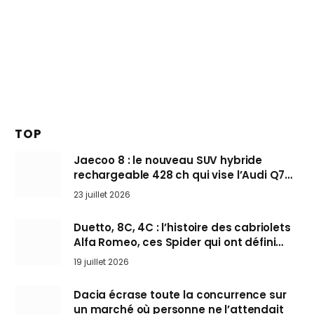
TOP
Jaecoo 8 : le nouveau SUV hybride
rechargeable 428 ch qui vise l’Audi Q7
arrive en Europe cet automne
23 juillet 2026
Duetto, 8C, 4C : l’histoire des cabriolets
Alfa Romeo, ces Spider qui ont défini
l’art de rouler cheveux au vent
19 juillet 2026
Dacia écrase toute la concurrence sur
un marché où personne ne l’attendait