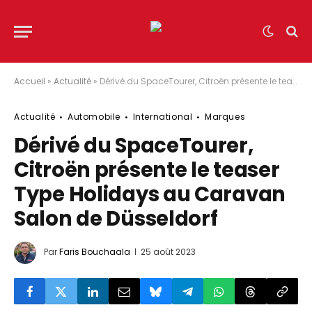
Accueil
»
Actualité
»
Dérivé du SpaceTourer, Citroën présente le teaser Type Holidays au Caravan Salon de Düsseldorf
Actualité
Automobile
International
Marques
Dérivé du SpaceTourer,
Citroën présente le teaser
Type Holidays au Caravan
Salon de Düsseldorf
Par
Faris Bouchaala
25 août 2023