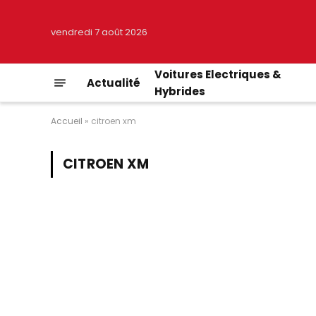
vendredi 7 août 2026
Voitures Electriques &
Actualité
Hybrides
Accueil
»
citroen xm
CITROEN XM