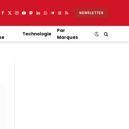
NEWSLETTER
Facebook
X
Instagram
YouTube
Mastodon
LinkedIn
WhatsApp
Partager
Threads
RSS
(Twitter)
sur
Telegram
Par
Technologie
ue
Marques