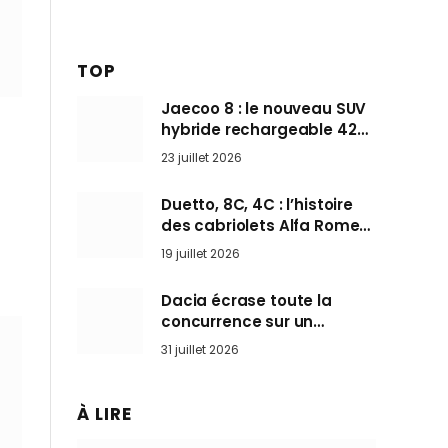
TOP
Jaecoo 8 : le nouveau SUV
hybride rechargeable 428
ch qui vise l’Audi Q7 arrive
23 juillet 2026
en Europe cet automne
Duetto, 8C, 4C : l’histoire
des cabriolets Alfa Romeo,
ces Spider qui ont défini
19 juillet 2026
l’art de rouler cheveux au
vent
Dacia écrase toute la
concurrence sur un
marché où personne ne
31 juillet 2026
l’attendait
À LIRE