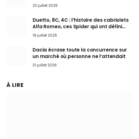
arrive en Europe cet automne
23 juillet 2026
Duetto, 8C, 4C : l’histoire des cabriolets
Alfa Romeo, ces Spider qui ont défini
l’art de rouler cheveux au vent
19 juillet 2026
Dacia écrase toute la concurrence sur
un marché où personne ne l’attendait
31 juillet 2026
À LIRE