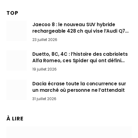
TOP
Jaecoo 8 : le nouveau SUV hybride
rechargeable 428 ch qui vise l’Audi Q7
arrive en Europe cet automne
23 juillet 2026
Duetto, 8C, 4C : l’histoire des cabriolets
Alfa Romeo, ces Spider qui ont défini
l’art de rouler cheveux au vent
19 juillet 2026
Dacia écrase toute la concurrence sur
un marché où personne ne l’attendait
31 juillet 2026
À LIRE