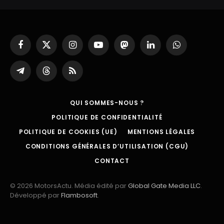
Facebook
X
Instagram
YouTube
Mastodon
LinkedIn
WhatsApp
(Twitter)
Partager
Threads
RSS
sur
Telegram
QUI SOMMES-NOUS ?
POLITIQUE DE CONFIDENTIALITÉ
POLITIQUE DE COOKIES (UE)
MENTIONS LÉGALES
CONDITIONS GÉNÉRALES D’UTILISATION (CGU)
CONTACT
© 2026 MotorsActu. Média édité par
Global Gate Media LLC
.
Développé par
Flambosoft
.