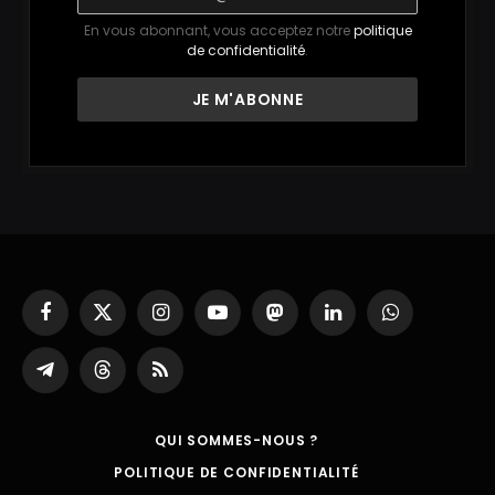
En vous abonnant, vous acceptez notre
politique
de confidentialité
.
Facebook
X
Instagram
YouTube
Mastodon
LinkedIn
WhatsApp
(Twitter)
Partager
Threads
RSS
sur
Telegram
QUI SOMMES-NOUS ?
POLITIQUE DE CONFIDENTIALITÉ