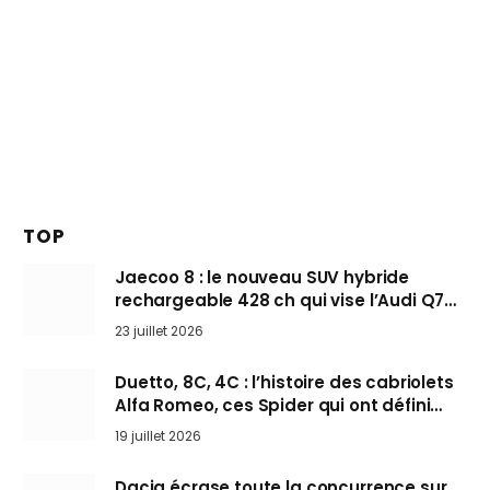
TOP
Jaecoo 8 : le nouveau SUV hybride
rechargeable 428 ch qui vise l’Audi Q7
arrive en Europe cet automne
23 juillet 2026
Duetto, 8C, 4C : l’histoire des cabriolets
Alfa Romeo, ces Spider qui ont défini
l’art de rouler cheveux au vent
19 juillet 2026
Dacia écrase toute la concurrence sur