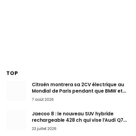
TOP
Citroën montrera sa 2CV électrique au
Mondial de Paris pendant que BMW et
Mini désertent le salon
7 août 2026
Jaecoo 8 : le nouveau SUV hybride
rechargeable 428 ch qui vise l’Audi Q7
arrive en Europe cet automne
23 juillet 2026