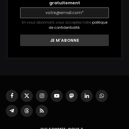
gratuitement
En vous abonnant, vous acceptez notre
politique
de confidentialité
.
Facebook
X
Instagram
YouTube
Mastodon
LinkedIn
WhatsApp
(Twitter)
Partager
Threads
RSS
sur
Telegram