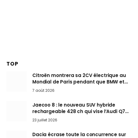
TOP
Citroën montrera sa 2CV électrique au
Mondial de Paris pendant que BMW et
Mini désertent le salon
7 août 2026
Jaecoo 8 : le nouveau SUV hybride
rechargeable 428 ch qui vise l’Audi Q7
arrive en Europe cet automne
23 juillet 2026
Dacia écrase toute la concurrence sur