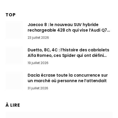
TOP
Jaecoo 8 : le nouveau SUV hybride
rechargeable 428 ch qui vise l’Audi Q7
arrive en Europe cet automne
23 juillet 2026
Duetto, 8C, 4C : l’histoire des cabriolets
Alfa Romeo, ces Spider qui ont défini
l’art de rouler cheveux au vent
19 juillet 2026
Dacia écrase toute la concurrence sur
un marché où personne ne l’attendait
31 juillet 2026
À LIRE