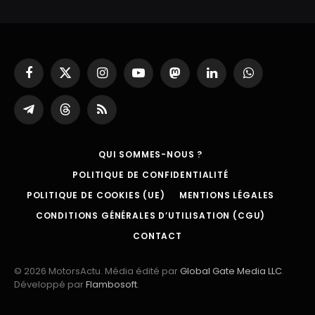
Facebook
X
Instagram
YouTube
Mastodon
LinkedIn
WhatsApp
(Twitter)
Partager
Threads
RSS
sur
Telegram
QUI SOMMES-NOUS ?
POLITIQUE DE CONFIDENTIALITÉ
POLITIQUE DE COOKIES (UE)
MENTIONS LÉGALES
CONDITIONS GÉNÉRALES D’UTILISATION (CGU)
CONTACT
© 2026 MotorsActu. Média édité par
Global Gate Media LLC
.
Développé par
Flambosoft
.