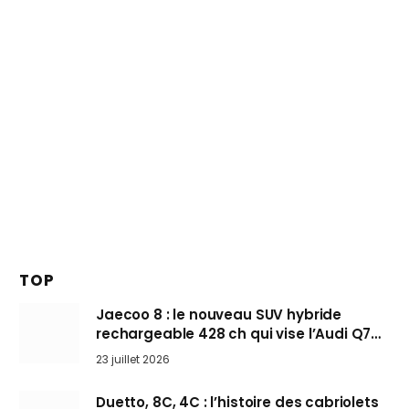
TOP
Jaecoo 8 : le nouveau SUV hybride
rechargeable 428 ch qui vise l’Audi Q7
arrive en Europe cet automne
23 juillet 2026
Duetto, 8C, 4C : l’histoire des cabriolets