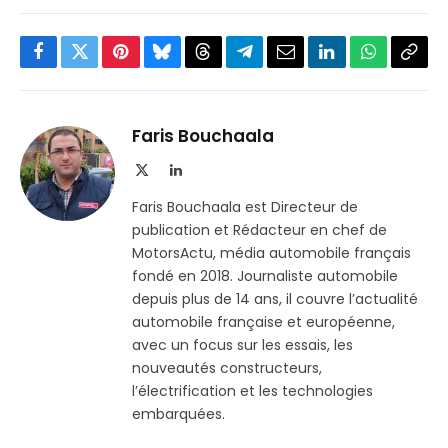
Facebook
Twitter
Pinterest
Bluesky
Threads
Partager
Email
LinkedIn
WhatsApp
Copi
sur
le
Telegram
lien
Faris Bouchaala
X
LinkedIn
(Twitter)
Faris Bouchaala est Directeur de
publication et Rédacteur en chef de
MotorsActu, média automobile français
fondé en 2018. Journaliste automobile
depuis plus de 14 ans, il couvre l’actualité
automobile française et européenne,
avec un focus sur les essais, les
nouveautés constructeurs,
l’électrification et les technologies
embarquées.