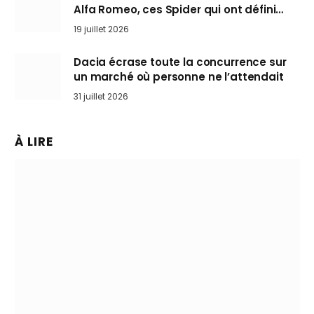
Alfa Romeo, ces Spider qui ont défini
l’art de rouler cheveux au vent
19 juillet 2026
Dacia écrase toute la concurrence sur
un marché où personne ne l’attendait
31 juillet 2026
À LIRE