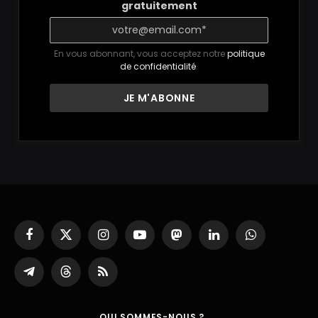
gratuitement
En vous abonnant, vous acceptez notre
politique
de confidentialité
.
Facebook
X
Instagram
YouTube
Mastodon
LinkedIn
WhatsApp
(Twitter)
Partager
Threads
RSS
sur
Telegram
QUI SOMMES-NOUS ?