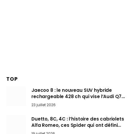
TOP
Jaecoo 8 : le nouveau SUV hybride
rechargeable 428 ch qui vise l’Audi Q7
arrive en Europe cet automne
23 juillet 2026
Duetto, 8C, 4C : l’histoire des cabriolets
Alfa Romeo, ces Spider qui ont défini
l’art de rouler cheveux au vent
19 juillet 2026