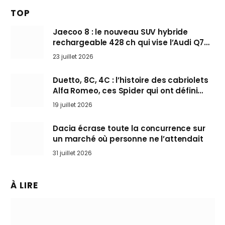
TOP
Jaecoo 8 : le nouveau SUV hybride
rechargeable 428 ch qui vise l’Audi Q7
arrive en Europe cet automne
23 juillet 2026
Duetto, 8C, 4C : l’histoire des cabriolets
Alfa Romeo, ces Spider qui ont défini
l’art de rouler cheveux au vent
19 juillet 2026
Dacia écrase toute la concurrence sur
un marché où personne ne l’attendait
31 juillet 2026
À LIRE