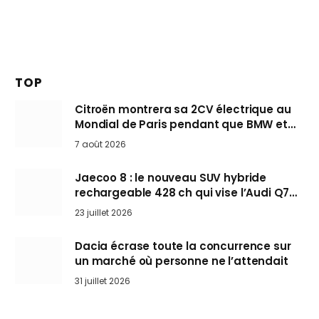
TOP
Citroën montrera sa 2CV électrique au
Mondial de Paris pendant que BMW et
Mini désertent le salon
7 août 2026
Jaecoo 8 : le nouveau SUV hybride
rechargeable 428 ch qui vise l’Audi Q7
arrive en Europe cet automne
23 juillet 2026
Dacia écrase toute la concurrence sur
un marché où personne ne l’attendait
31 juillet 2026