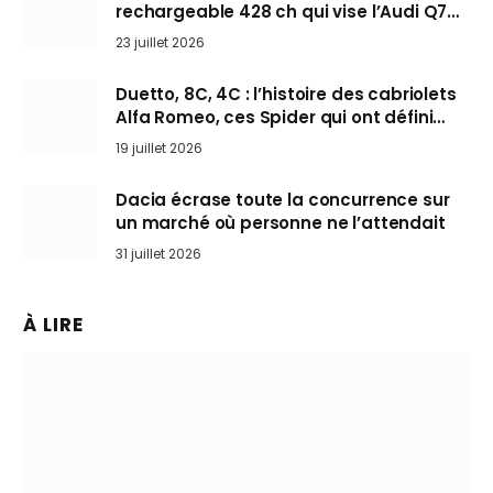
rechargeable 428 ch qui vise l’Audi Q7
arrive en Europe cet automne
23 juillet 2026
Duetto, 8C, 4C : l’histoire des cabriolets
Alfa Romeo, ces Spider qui ont défini
l’art de rouler cheveux au vent
19 juillet 2026
Dacia écrase toute la concurrence sur
un marché où personne ne l’attendait
31 juillet 2026
À LIRE