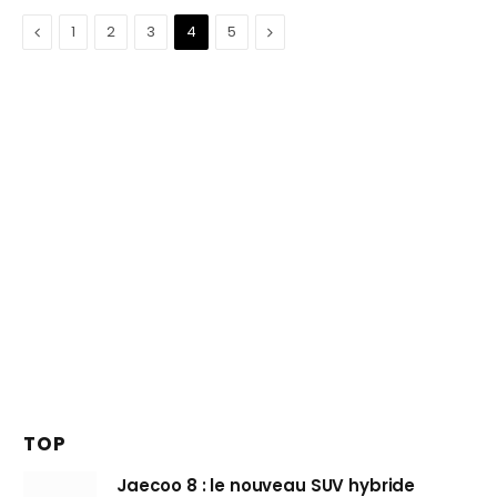
Précédent
Suivant
1
2
3
4
5
TOP
Jaecoo 8 : le nouveau SUV hybride