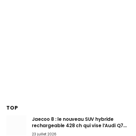
TOP
Jaecoo 8 : le nouveau SUV hybride
rechargeable 428 ch qui vise l’Audi Q7
arrive en Europe cet automne
23 juillet 2026