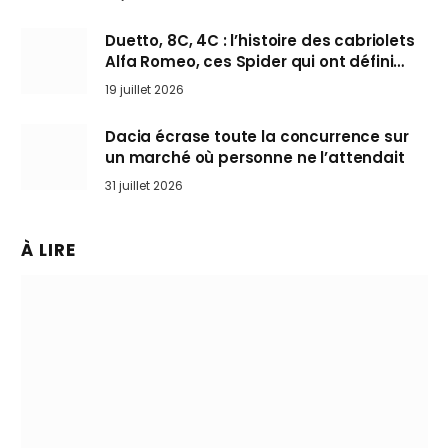
Duetto, 8C, 4C : l’histoire des cabriolets
Alfa Romeo, ces Spider qui ont défini
l’art de rouler cheveux au vent
19 juillet 2026
Dacia écrase toute la concurrence sur
un marché où personne ne l’attendait
31 juillet 2026
À LIRE