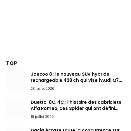
TOP
Jaecoo 8 : le nouveau SUV hybride
rechargeable 428 ch qui vise l’Audi Q7
arrive en Europe cet automne
23 juillet 2026
Duetto, 8C, 4C : l’histoire des cabriolets
Alfa Romeo, ces Spider qui ont défini
l’art de rouler cheveux au vent
19 juillet 2026
Dacia écrase toute la concurrence sur