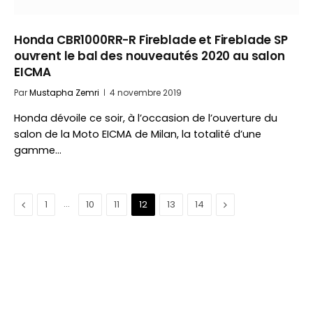
Honda CBR1000RR-R Fireblade et Fireblade SP
ouvrent le bal des nouveautés 2020 au salon
EICMA
Par
Mustapha Zemri
4 novembre 2019
Honda dévoile ce soir, à l’occasion de l’ouverture du
salon de la Moto EICMA de Milan, la totalité d’une
gamme…
Précédent
…
Suivant
1
10
11
12
13
14