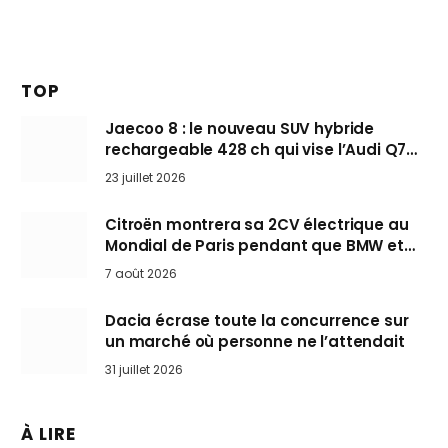
TOP
Jaecoo 8 : le nouveau SUV hybride
rechargeable 428 ch qui vise l’Audi Q7
arrive en Europe cet automne
23 juillet 2026
Citroën montrera sa 2CV électrique au
Mondial de Paris pendant que BMW et
Mini désertent le salon
7 août 2026
Dacia écrase toute la concurrence sur
un marché où personne ne l’attendait
31 juillet 2026
À LIRE