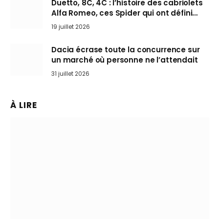
Duetto, 8C, 4C : l’histoire des cabriolets
Alfa Romeo, ces Spider qui ont défini
l’art de rouler cheveux au vent
19 juillet 2026
Dacia écrase toute la concurrence sur
un marché où personne ne l’attendait
31 juillet 2026
À LIRE