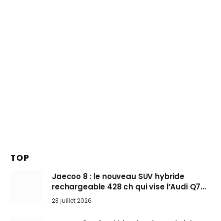
TOP
Jaecoo 8 : le nouveau SUV hybride
rechargeable 428 ch qui vise l’Audi Q7
arrive en Europe cet automne
23 juillet 2026