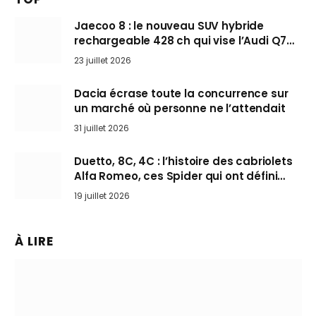
Jaecoo 8 : le nouveau SUV hybride
rechargeable 428 ch qui vise l’Audi Q7
arrive en Europe cet automne
23 juillet 2026
Dacia écrase toute la concurrence sur
un marché où personne ne l’attendait
31 juillet 2026
Duetto, 8C, 4C : l’histoire des cabriolets
Alfa Romeo, ces Spider qui ont défini
l’art de rouler cheveux au vent
19 juillet 2026
À LIRE