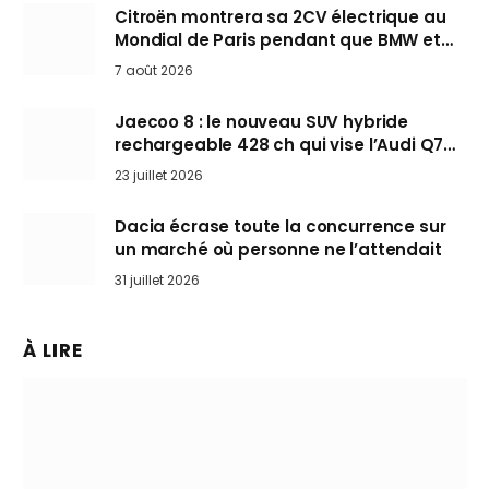
Citroën montrera sa 2CV électrique au
Mondial de Paris pendant que BMW et
Mini désertent le salon
7 août 2026
Jaecoo 8 : le nouveau SUV hybride
rechargeable 428 ch qui vise l’Audi Q7
arrive en Europe cet automne
23 juillet 2026
Dacia écrase toute la concurrence sur
un marché où personne ne l’attendait
31 juillet 2026
À LIRE