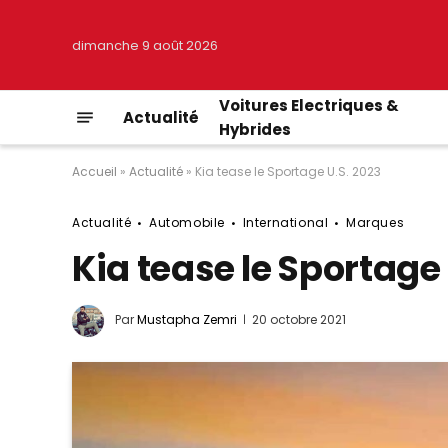
dimanche 9 août 2026
Voitures Electriques &
Actualité
Hybrides
Accueil
»
Actualité
»
Kia tease le Sportage U.S. 2023
Actualité
Automobile
International
Marques
Kia tease le Sportage 
Par
Mustapha Zemri
20 octobre 2021