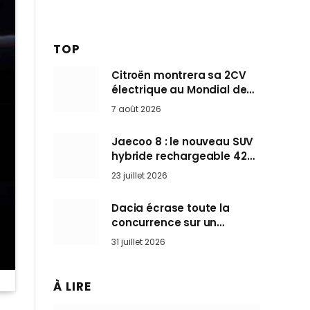
TOP
Citroën montrera sa 2CV
électrique au Mondial de
Paris pendant que BMW et
7 août 2026
Mini désertent le salon
Jaecoo 8 : le nouveau SUV
hybride rechargeable 428
ch qui vise l’Audi Q7 arrive
23 juillet 2026
en Europe cet automne
Dacia écrase toute la
concurrence sur un
marché où personne ne
31 juillet 2026
l’attendait
À LIRE