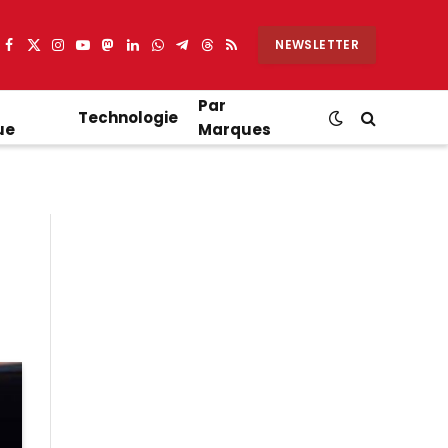
NEWSLETTER
Facebook
X
Instagram
YouTube
Mastodon
LinkedIn
WhatsApp
Partager
Threads
RSS
(Twitter)
sur
Telegram
Par
Technologie
ue
Marques