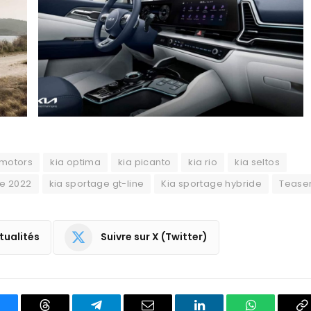
 motors
kia optima
kia picanto
kia rio
kia seltos
ge 2022
kia sportage gt-line
Kia sportage hybride
Tease
tualités
Suivre sur X (Twitter)