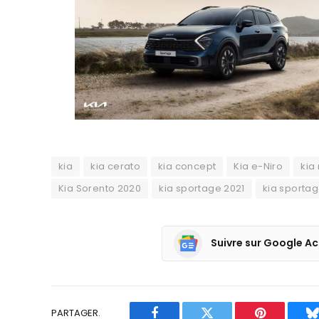
kia
kia cerato
kia concept
Kia e-Niro
kia
Kia Sorento 2020
kia sportage 2021
kia sporta
Suivre sur Google Ac
PARTAGER.