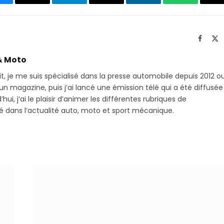
luesky
Threads
Partager
Email
LinkedIn
WhatsApp
C
sur
le
Telegram
li
Facebo
X
(T
& Moto
it, je me suis spécialisé dans la presse automobile depuis 2012 o
 magazine, puis j’ai lancé une émission télé qui a été diffusée
hui, j’ai le plaisir d’animer les différentes rubriques de
sé dans l’actualité auto, moto et sport mécanique.