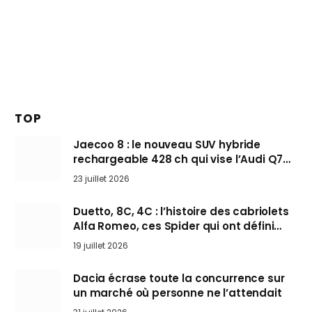
TOP
Jaecoo 8 : le nouveau SUV hybride
rechargeable 428 ch qui vise l’Audi Q7
arrive en Europe cet automne
23 juillet 2026
Duetto, 8C, 4C : l’histoire des cabriolets
Alfa Romeo, ces Spider qui ont défini
l’art de rouler cheveux au vent
19 juillet 2026
Dacia écrase toute la concurrence sur
un marché où personne ne l’attendait