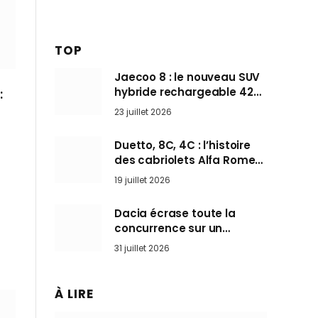
TOP
Jaecoo 8 : le nouveau SUV
hybride rechargeable 428
:
ch qui vise l’Audi Q7 arrive
23 juillet 2026
en Europe cet automne
Duetto, 8C, 4C : l’histoire
des cabriolets Alfa Romeo,
ces Spider qui ont défini
19 juillet 2026
l’art de rouler cheveux au
vent
Dacia écrase toute la
concurrence sur un
marché où personne ne
31 juillet 2026
l’attendait
À LIRE