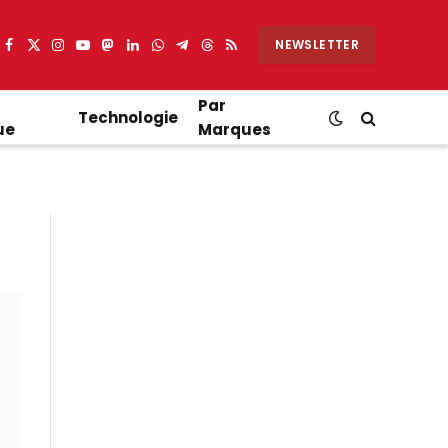
NEWSLETTER
Facebook
X
Instagram
YouTube
Mastodon
LinkedIn
WhatsApp
Partager
Threads
RSS
(Twitter)
sur
Telegram
Par
Technologie
ue
Marques