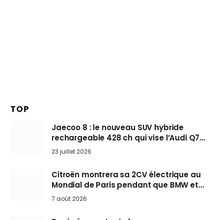
TOP
Jaecoo 8 : le nouveau SUV hybride
rechargeable 428 ch qui vise l’Audi Q7
arrive en Europe cet automne
23 juillet 2026
Citroën montrera sa 2CV électrique au
Mondial de Paris pendant que BMW et
Mini désertent le salon
7 août 2026