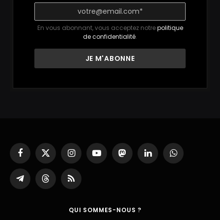
En vous abonnant, vous acceptez notre
politique
de confidentialité
.
Facebook
X
Instagram
YouTube
Mastodon
LinkedIn
WhatsApp
(Twitter)
Partager
Threads
RSS
sur
Telegram
QUI SOMMES-NOUS ?