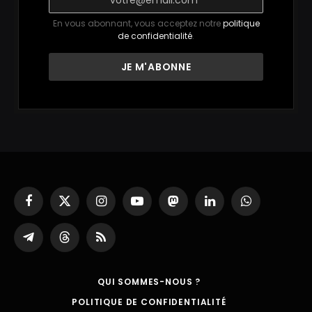
En vous abonnant, vous acceptez notre
politique
de confidentialité
.
Facebook
X
Instagram
YouTube
Mastodon
LinkedIn
WhatsApp
(Twitter)
Partager
Threads
RSS
sur
Telegram
QUI SOMMES-NOUS ?
POLITIQUE DE CONFIDENTIALITÉ