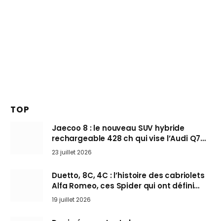
TOP
Jaecoo 8 : le nouveau SUV hybride
rechargeable 428 ch qui vise l’Audi Q7
arrive en Europe cet automne
23 juillet 2026
Duetto, 8C, 4C : l’histoire des cabriolets
Alfa Romeo, ces Spider qui ont défini
l’art de rouler cheveux au vent
19 juillet 2026