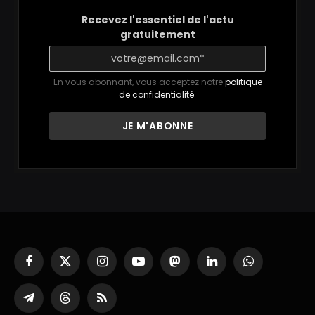
Recevez l'essentiel de l'actu
gratuitement
En vous abonnant, vous acceptez notre
politique
de confidentialité
.
Facebook
X
Instagram
YouTube
Mastodon
LinkedIn
WhatsApp
(Twitter)
Partager
Threads
RSS