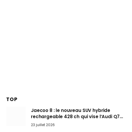
TOP
Jaecoo 8 : le nouveau SUV hybride
rechargeable 428 ch qui vise l’Audi Q7
arrive en Europe cet automne
23 juillet 2026