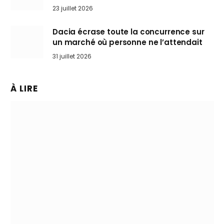
arrive en Europe cet automne
23 juillet 2026
Dacia écrase toute la concurrence sur
un marché où personne ne l’attendait
31 juillet 2026
À LIRE