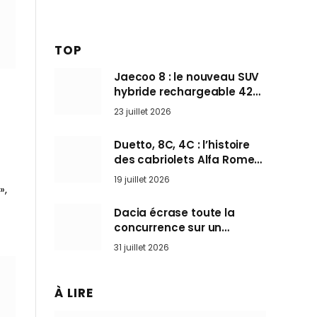
TOP
Jaecoo 8 : le nouveau SUV
hybride rechargeable 428
ch qui vise l’Audi Q7 arrive
23 juillet 2026
en Europe cet automne
Duetto, 8C, 4C : l’histoire
des cabriolets Alfa Romeo,
ces Spider qui ont défini
19 juillet 2026
l’art de rouler cheveux au
»,
vent
Dacia écrase toute la
concurrence sur un
marché où personne ne
31 juillet 2026
l’attendait
À LIRE