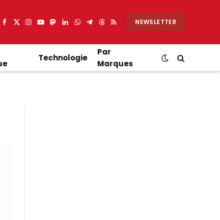
NEWSLETTER
Facebook
X
Instagram
YouTube
Mastodon
LinkedIn
WhatsApp
Partager
Threads
RSS
(Twitter)
sur
Telegram
Par
Technologie
ue
Marques