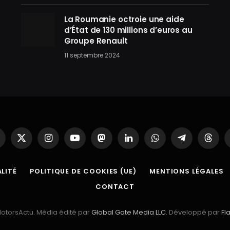
La Roumanie octroie une aide
d’État de 130 millions d’euros au
Groupe Renault
11 septembre 2024
acebook
X
Instagram
YouTube
Mastodon
LinkedIn
WhatsApp
Partager
Threa
(Twitter)
sur
Telegram
LITÉ
POLITIQUE DE COOKIES (UE)
MENTIONS LÉGALES
CONTACT
otorsActu. Média édité par
Global Gate Media LLC
. Développé par
Fl