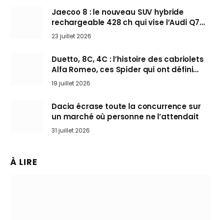
Jaecoo 8 : le nouveau SUV hybride
rechargeable 428 ch qui vise l’Audi Q7
arrive en Europe cet automne
23 juillet 2026
Duetto, 8C, 4C : l’histoire des cabriolets
Alfa Romeo, ces Spider qui ont défini
l’art de rouler cheveux au vent
19 juillet 2026
Dacia écrase toute la concurrence sur
un marché où personne ne l’attendait
31 juillet 2026
À LIRE