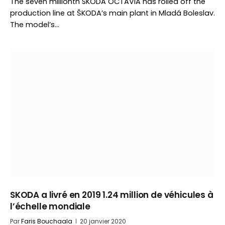
The seven millionth SKODA OCTAVIA has rolled off the
production line at ŠKODA’s main plant in Mladá Boleslav.
The model’s…
SKODA a livré en 2019 1.24 million de véhicules à
l’échelle mondiale
Par
Faris Bouchaala
20 janvier 2020