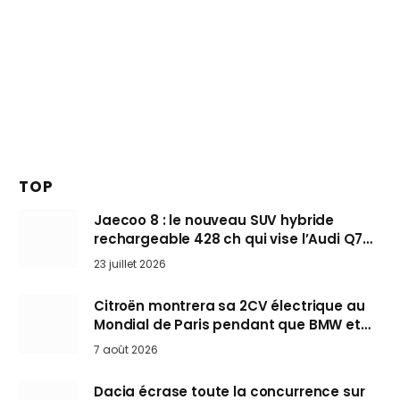
TOP
Jaecoo 8 : le nouveau SUV hybride
rechargeable 428 ch qui vise l’Audi Q7
arrive en Europe cet automne
23 juillet 2026
Citroën montrera sa 2CV électrique au
Mondial de Paris pendant que BMW et
Mini désertent le salon
7 août 2026
Dacia écrase toute la concurrence sur