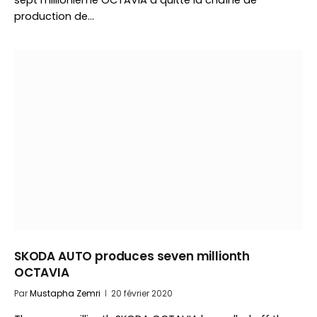
sept millionième OCTAVIA a quitté la chaîne de
production de…
SKODA AUTO produces seven millionth
OCTAVIA
Par
Mustapha Zemri
20 février 2020