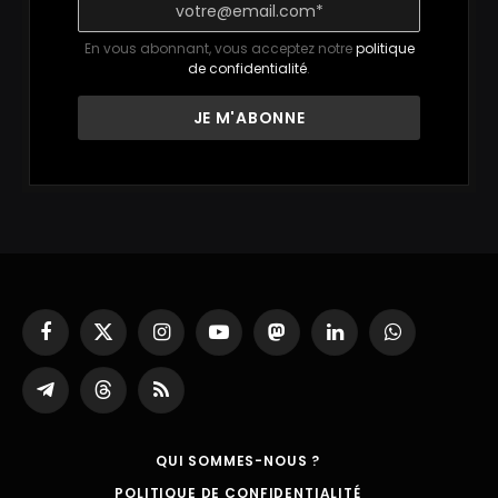
En vous abonnant, vous acceptez notre
politique
de confidentialité
.
Facebook
X
Instagram
YouTube
Mastodon
LinkedIn
WhatsApp
(Twitter)
Partager
Threads
RSS
sur
Telegram
QUI SOMMES-NOUS ?
POLITIQUE DE CONFIDENTIALITÉ