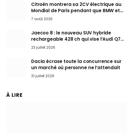
Citroën montrera sa 2CV électrique au
Mondial de Paris pendant que BMW et
Mini désertent le salon
7 août 2026
Jaecoo 8 : le nouveau SUV hybride
rechargeable 428 ch qui vise l’Audi Q7
arrive en Europe cet automne
23 juillet 2026
Dacia écrase toute la concurrence sur
un marché où personne ne l’attendait
31 juillet 2026
À LIRE