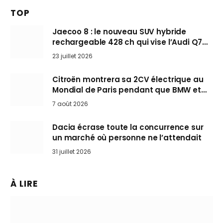
TOP
Jaecoo 8 : le nouveau SUV hybride
rechargeable 428 ch qui vise l’Audi Q7
arrive en Europe cet automne
23 juillet 2026
Citroën montrera sa 2CV électrique au
Mondial de Paris pendant que BMW et
Mini désertent le salon
7 août 2026
Dacia écrase toute la concurrence sur
un marché où personne ne l’attendait
31 juillet 2026
À LIRE