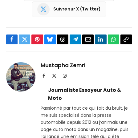
Suivre sur X (Twitter)
Facebook
Twitter
Pinterest
Bluesky
Threads
Partager
Email
LinkedIn
WhatsApp
Copi
sur
le
Telegram
lien
Mustapha Zemri
Facebook
X
Instagram
(Twitter)
Journaliste Essayeur Auto &
Moto
Passionné par tout ce qui fait du bruit, je
me suis spécialisé dans la presse
automobile depuis 2012 ou j’animais une
page auto moto dans un magazine, puis
j’ai lancé une émission télé qui a été