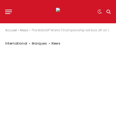
Accueil
»
News
»
The MotoGP World Championship will kick off on 19th July in Jerez de la Frontera (Spain), and it will consist of a minimum of 13 races
International
Marques
News