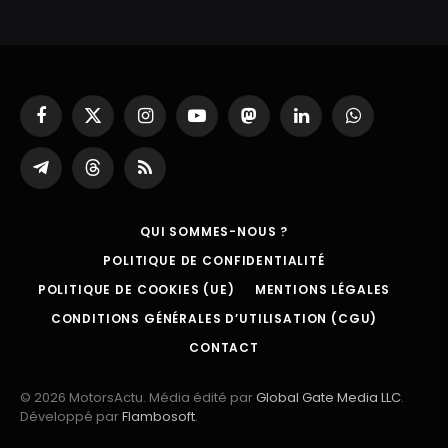
Facebook
X
Instagram
YouTube
Mastodon
LinkedIn
WhatsApp
(Twitter)
Partager
Threads
RSS
sur
Telegram
QUI SOMMES-NOUS ?
POLITIQUE DE CONFIDENTIALITÉ
POLITIQUE DE COOKIES (UE)
MENTIONS LÉGALES
CONDITIONS GÉNÉRALES D’UTILISATION (CGU)
CONTACT
© 2026 MotorsActu. Média édité par
Global Gate Media LLC
.
Développé par
Flambosoft
.