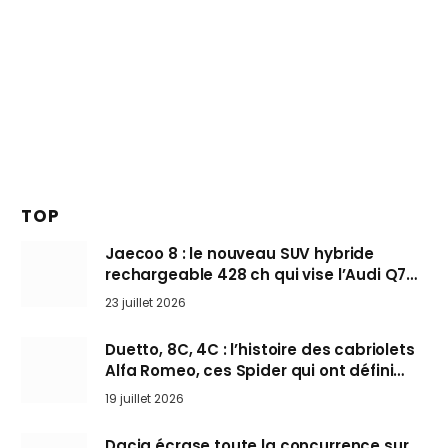
TOP
Jaecoo 8 : le nouveau SUV hybride
rechargeable 428 ch qui vise l’Audi Q7
arrive en Europe cet automne
23 juillet 2026
Duetto, 8C, 4C : l’histoire des cabriolets
Alfa Romeo, ces Spider qui ont défini
l’art de rouler cheveux au vent
19 juillet 2026
Dacia écrase toute la concurrence sur