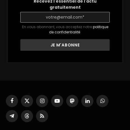
Recevez l'essentiel de l'actu
gratuitement
En vous abonnant, vous acceptez notre
politique
de confidentialité
.
Facebook
X
Instagram
YouTube
Mastodon
LinkedIn
WhatsApp
(Twitter)
Partager
Threads
RSS
sur
Telegram