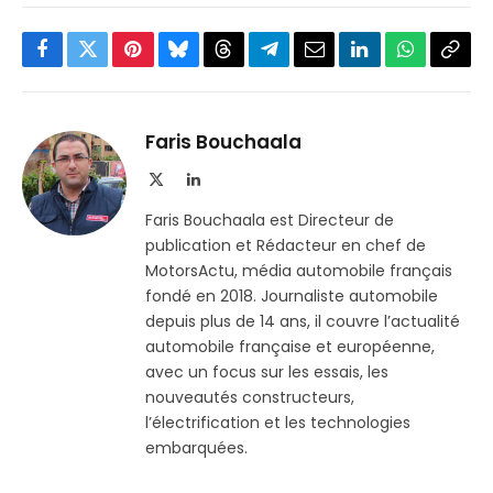
Facebook
Twitter
Pinterest
Bluesky
Threads
Partager
Email
LinkedIn
WhatsApp
Copi
sur
le
Telegram
lien
Faris Bouchaala
X
LinkedIn
(Twitter)
Faris Bouchaala est Directeur de
publication et Rédacteur en chef de
MotorsActu, média automobile français
fondé en 2018. Journaliste automobile
depuis plus de 14 ans, il couvre l’actualité
automobile française et européenne,
avec un focus sur les essais, les
nouveautés constructeurs,
l’électrification et les technologies
embarquées.