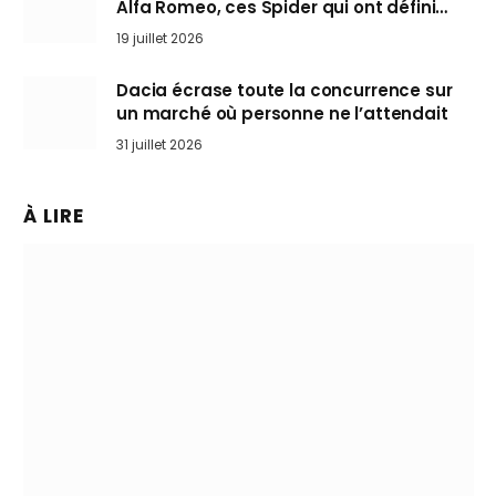
Alfa Romeo, ces Spider qui ont défini
l’art de rouler cheveux au vent
19 juillet 2026
Dacia écrase toute la concurrence sur
un marché où personne ne l’attendait
31 juillet 2026
À LIRE