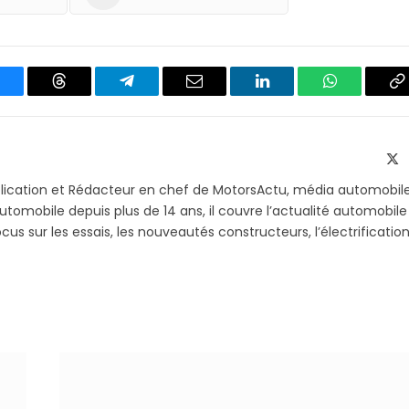
luesky
Threads
Partager
Email
LinkedIn
WhatsApp
C
sur
le
Telegram
li
X
(T
blication et Rédacteur en chef de MotorsActu, média automobil
utomobile depuis plus de 14 ans, il couvre l’actualité automobile
s sur les essais, les nouveautés constructeurs, l’électrification