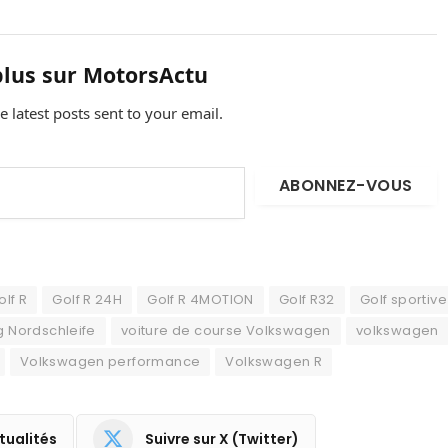
plus sur MotorsActu
e latest posts sent to your email.
ABONNEZ-VOUS
olf R
Golf R 24H
Golf R 4MOTION
Golf R32
Golf sportive
g Nordschleife
voiture de course Volkswagen
volkswagen
Volkswagen performance
Volkswagen R
tualités
Suivre sur X (Twitter)