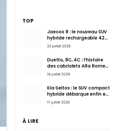
TOP
Jaecoo 8 : le nouveau SUV
hybride rechargeable 428
ch qui vise l’Audi Q7 arrive
23 juillet 2026
en Europe cet automne
Duetto, 8C, 4C : l’histoire
des cabriolets Alfa Romeo,
ces Spider qui ont défini
19 juillet 2026
l’art de rouler cheveux au
vent
Kia Seltos : le SUV compact
hybride débarque enfin en
France pour bousculer les
17 juillet 2026
Nissan Qashqai et Toyota
Yaris Cross
À LIRE