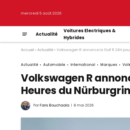
mercredi 5 août 2026
Voitures Electriques &
Actualité
Hybrides
Accueil
»
Actualité
»
Volkswagen R annonce la Golf R 24H pour
Actualité
Automobile
International
Marques
Vol
Volkswagen R annonce
Heures du Nürburgri
Par
Faris Bouchaala
8 mai 2026
© Volkswagen