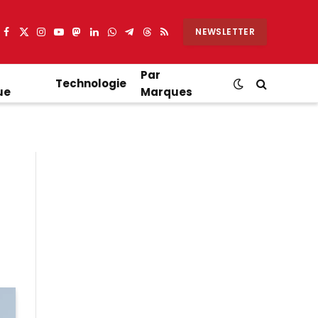
NEWSLETTER
Facebook
X
Instagram
YouTube
Mastodon
LinkedIn
WhatsApp
Partager
Threads
RSS
(Twitter)
sur
Telegram
Par
Technologie
ue
Marques
4