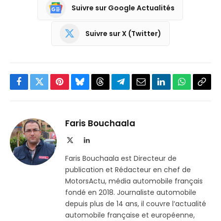
Suivre sur Google Actualités
Suivre sur X (Twitter)
Facebook
Twitter
Pinterest
Bluesky
Threads
Partager
Email
LinkedIn
WhatsApp
Copi
sur
le
Telegram
lien
Faris Bouchaala
X
LinkedIn
(Twitter)
Faris Bouchaala est Directeur de
publication et Rédacteur en chef de
MotorsActu, média automobile français
fondé en 2018. Journaliste automobile
depuis plus de 14 ans, il couvre l’actualité
automobile française et européenne,