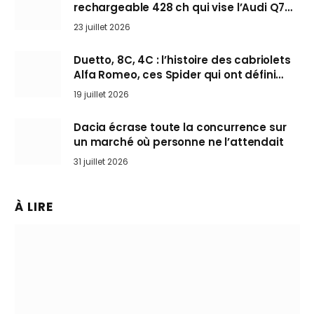
rechargeable 428 ch qui vise l’Audi Q7
arrive en Europe cet automne
23 juillet 2026
Duetto, 8C, 4C : l’histoire des cabriolets
Alfa Romeo, ces Spider qui ont défini
l’art de rouler cheveux au vent
19 juillet 2026
Dacia écrase toute la concurrence sur
un marché où personne ne l’attendait
31 juillet 2026
À LIRE