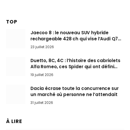
TOP
Jaecoo 8 : le nouveau SUV hybride
rechargeable 428 ch qui vise l’Audi Q7
arrive en Europe cet automne
23 juillet 2026
Duetto, 8C, 4C : l’histoire des cabriolets
Alfa Romeo, ces Spider qui ont défini
l’art de rouler cheveux au vent
19 juillet 2026
Dacia écrase toute la concurrence sur
un marché où personne ne l’attendait
31 juillet 2026
À LIRE