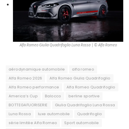
Alfa Romeo Giulia Quadrifoglio Luna Rossa | © Alfa Romeo
aérodynamique automobile
alfa romeo
Alfa Romeo 2026
Alfa Romeo Giulia Quadrifoglio
Alfa Romeo performance
Alfa Romeo Quadrifoglio
America’s Cup
Balocco
berline sportive
BOTTEGAFUORISERIE
Giulia Quadrifoglio Luna Rossa
Luna Rossa
luxe automobile
Quadrifoglio
série limitée Alfa Romeo
Sport automobile