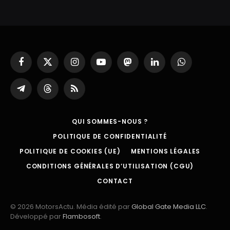
Facebook
X
Instagram
YouTube
Mastodon
LinkedIn
WhatsApp
(Twitter)
Partager
Threads
RSS
sur
Telegram
QUI SOMMES-NOUS ?
POLITIQUE DE CONFIDENTIALITÉ
POLITIQUE DE COOKIES (UE)
MENTIONS LÉGALES
CONDITIONS GÉNÉRALES D’UTILISATION (CGU)
CONTACT
© 2026 MotorsActu. Média édité par
Global Gate Media LLC
.
Développé par
Flambosoft
.