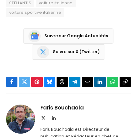
STELLANTIS
voiture italienne
voiture sportive italienne
Suivre sur Google Actualités
Suivre sur X (Twitter)
Facebook
Twitter
Pinterest
Bluesky
Threads
Partager
Email
LinkedIn
WhatsApp
Copi
sur
le
Telegram
lien
Faris Bouchaala
X
LinkedIn
(Twitter)
Faris Bouchaala est Directeur de
publication et Rédacteur en chef de