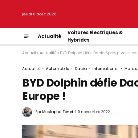
jeudi 6 août 2026
Voitures Electriques &
Actualité
Hybrides
Accueil
»
Actualité
»
BYD Dolphin défie Dacia Spring : voici son 
Actualité
Automobile
Dacia
International
Marqu
BYD Dolphin défie Daci
Europe !
Par
Mustapha Zemri
9 novembre 2022