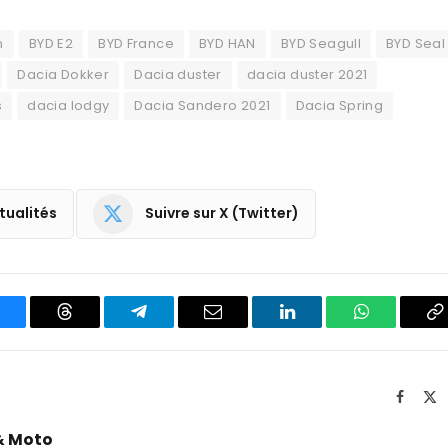
n
BYD E2
BYD France
BYD HAN
BYD Seagull
BYD Seal
Dacia Dokker
Dacia duster
dacia duster 2021
s
dacia lodgy
Dacia Sandero 2021
Dacia Spring
tualités
Suivre sur X (Twitter)
luesky
Threads
Partager
Email
LinkedIn
WhatsApp
C
sur
le
Telegram
li
Facebo
X
(T
& Moto