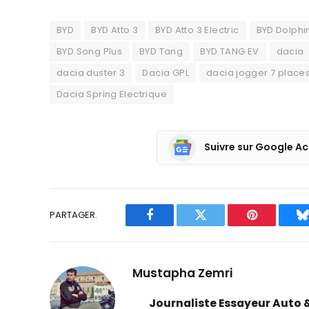
BYD
BYD Atto 3
BYD Atto 3 Electric
BYD Dolphi
BYD Song Plus
BYD Tang
BYD TANG EV
dacia
dacia duster 3
Dacia GPL
dacia jogger 7 place
Dacia Spring Electrique
Suivre sur Google Ac
PARTAGER.
Facebook
Twitter
Pinterest
B
Mustapha Zemri
Journaliste Essayeur Auto 