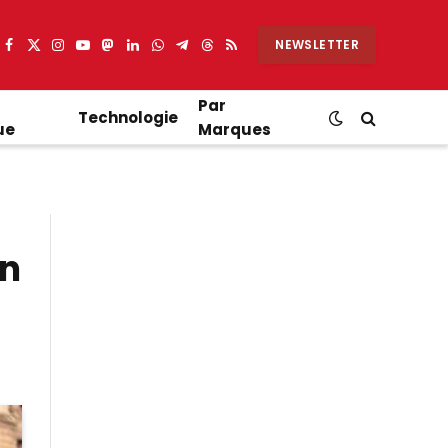
NEWSLETTER
Facebook
X
Instagram
YouTube
Mastodon
LinkedIn
WhatsApp
Partager
Threads
RSS
(Twitter)
sur
Telegram
Par
Technologie
ue
Marques
en