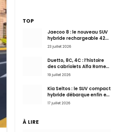
TOP
Jaecoo 8 : le nouveau SUV
hybride rechargeable 428
ch qui vise l’Audi Q7 arrive
23 juillet 2026
en Europe cet automne
Duetto, 8C, 4C : l’histoire
des cabriolets Alfa Romeo,
ces Spider qui ont défini
19 juillet 2026
l’art de rouler cheveux au
vent
Kia Seltos : le SUV compact
hybride débarque enfin en
France pour bousculer les
17 juillet 2026
Nissan Qashqai et Toyota
Yaris Cross
À LIRE