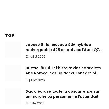
TOP
Jaecoo 8 : le nouveau SUV hybride
rechargeable 428 ch qui vise l’Audi Q7
arrive en Europe cet automne
23 juillet 2026
Duetto, 8C, 4C : l’histoire des cabriolets
Alfa Romeo, ces Spider qui ont défini
l’art de rouler cheveux au vent
19 juillet 2026
Dacia écrase toute la concurrence sur
un marché où personne ne l’attendait
31 juillet 2026