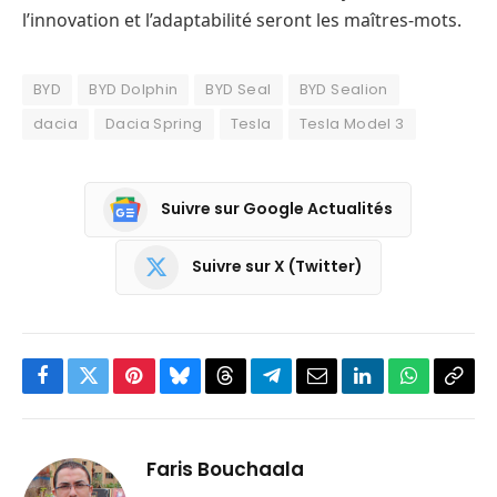
l’innovation et l’adaptabilité seront les maîtres-mots.
BYD
BYD Dolphin
BYD Seal
BYD Sealion
dacia
Dacia Spring
Tesla
Tesla Model 3
Suivre sur Google Actualités
Suivre sur X (Twitter)
Facebook
Twitter
Pinterest
Bluesky
Threads
Partager
Email
LinkedIn
WhatsApp
Copi
sur
le
Telegram
lien
Faris Bouchaala