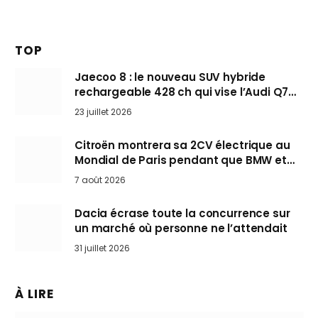
TOP
Jaecoo 8 : le nouveau SUV hybride
rechargeable 428 ch qui vise l’Audi Q7
arrive en Europe cet automne
23 juillet 2026
Citroën montrera sa 2CV électrique au
Mondial de Paris pendant que BMW et
Mini désertent le salon
7 août 2026
Dacia écrase toute la concurrence sur
un marché où personne ne l’attendait
31 juillet 2026
À LIRE