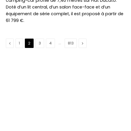
camping-car profilé de 7,40 mètres sur Fiat Ducato.
Doté d’un lit central, d’un salon face-face et d’un
équipement de série complet, il est proposé à partir de
61 799 €.
Précédent
…
Suivant
1
2
3
4
813