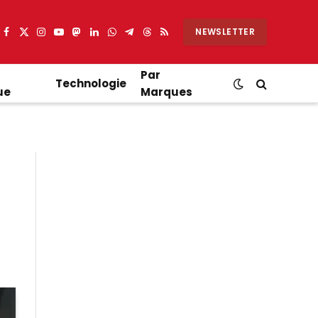
NEWSLETTER
Facebook
X
Instagram
YouTube
Mastodon
LinkedIn
WhatsApp
Partager
Threads
RSS
(Twitter)
sur
Telegram
Par
Technologie
ue
Marques