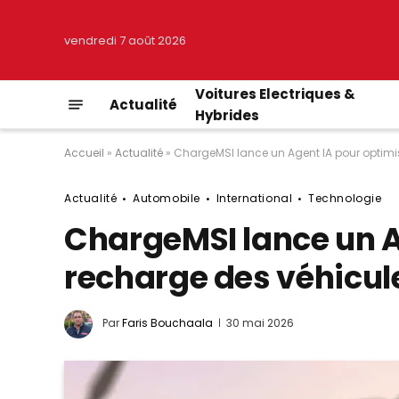
vendredi 7 août 2026
Voitures Electriques &
Actualité
Hybrides
Accueil
»
Actualité
»
ChargeMSI lance un Agent IA pour optimis
Actualité
Automobile
International
Technologie
ChargeMSI lance un A
recharge des véhicul
Par
Faris Bouchaala
30 mai 2026
© DR