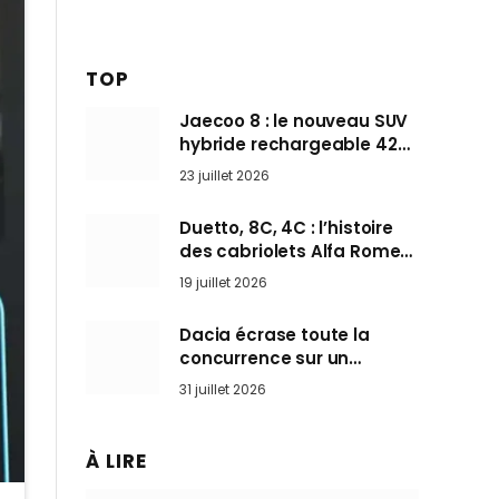
TOP
Jaecoo 8 : le nouveau SUV
hybride rechargeable 428
ch qui vise l’Audi Q7 arrive
23 juillet 2026
en Europe cet automne
Duetto, 8C, 4C : l’histoire
des cabriolets Alfa Romeo,
ces Spider qui ont défini
19 juillet 2026
l’art de rouler cheveux au
vent
Dacia écrase toute la
concurrence sur un
marché où personne ne
31 juillet 2026
l’attendait
À LIRE