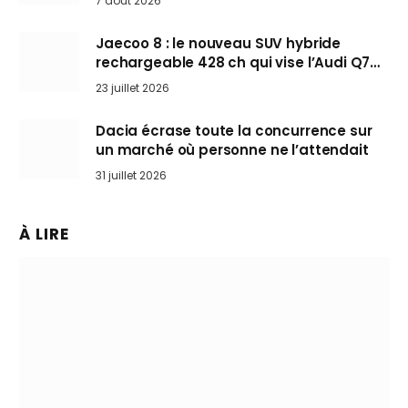
7 août 2026
Jaecoo 8 : le nouveau SUV hybride
rechargeable 428 ch qui vise l’Audi Q7
arrive en Europe cet automne
23 juillet 2026
Dacia écrase toute la concurrence sur
un marché où personne ne l’attendait
31 juillet 2026
À LIRE