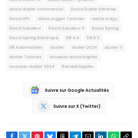
dacia duster commercial
Dacia Duster Extreme
Dacia GPL
dacia jogger 7 places
dacia lodgy
Dacia Sandero
Dacia Sandero 3
Dacia Spring
Dacia Spring Electrique
DR 4.0
DR 5.0
DR Automobiles
duster
duster 2024
duster 3
duster 7 places
nouveau dacia bigster
nouveau duster 2024
Renault bigster
Suivre sur Google Actualités
Suivre sur X (Twitter)