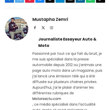
Facebook
Twitter
Pinterest
Bluesky
Threads
Partager
Email
LinkedIn
WhatsApp
Copi
sur
le
Telegram
lien
Mustapha Zemri
Facebook
X
Instagram
(Twitter)
Journaliste Essayeur Auto &
Moto
Passionné par tout ce qui fait du bruit, je
me suis spécialisé dans la presse
automobile depuis 2012 ou j’animais une
page auto moto dans un magazine, puis
j’ai lancé une émission télé qui a été
diffusée sur plusieurs chaines privées.
Aujourd’hui, j’ai le plaisir d’animer les
différentes rubriques de
Motorsactu.com
, ce média spécialisé dans l’actualité