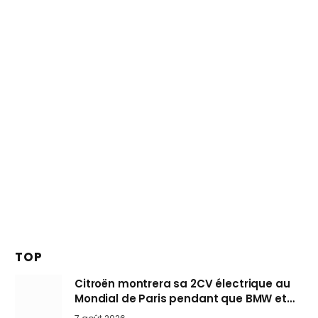
TOP
Citroën montrera sa 2CV électrique au
Mondial de Paris pendant que BMW et
Mini désertent le salon