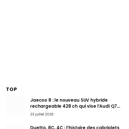
TOP
Jaecoo 8 : le nouveau SUV hybride
rechargeable 428 ch qui vise l’Audi Q7
arrive en Europe cet automne
23 juillet 2026
Duetto, 8C, 4C : l’histoire des cabriolets