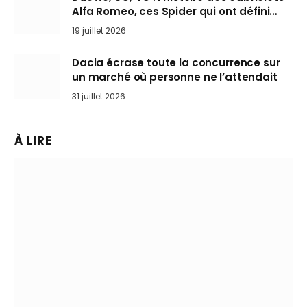
Alfa Romeo, ces Spider qui ont défini
l’art de rouler cheveux au vent
19 juillet 2026
Dacia écrase toute la concurrence sur
un marché où personne ne l’attendait
31 juillet 2026
À LIRE