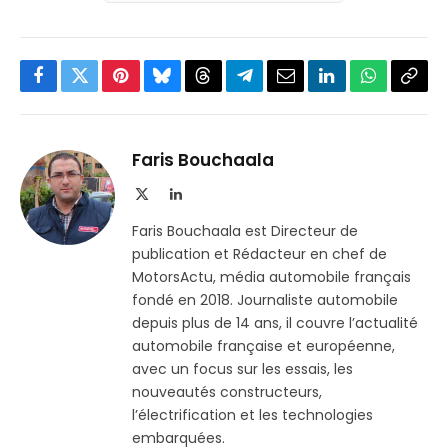
Facebook
Twitter
Pinterest
Bluesky
Threads
Partager
Email
LinkedIn
WhatsApp
Copi
sur
le
Telegram
lien
Faris Bouchaala
X
LinkedIn
(Twitter)
Faris Bouchaala est Directeur de
publication et Rédacteur en chef de
MotorsActu, média automobile français
fondé en 2018. Journaliste automobile
depuis plus de 14 ans, il couvre l’actualité
automobile française et européenne,
avec un focus sur les essais, les
nouveautés constructeurs,
l’électrification et les technologies
embarquées.