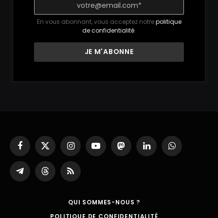
En vous abonnant, vous acceptez notre
politique
de confidentialité
.
Facebook
X
Instagram
YouTube
Mastodon
LinkedIn
WhatsApp
(Twitter)
Partager
Threads
RSS
sur
Telegram
QUI SOMMES-NOUS ?
POLITIQUE DE CONFIDENTIALITÉ