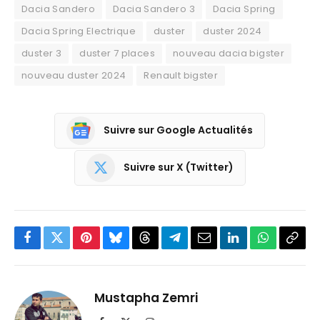
Dacia Sandero
Dacia Sandero 3
Dacia Spring
Dacia Spring Electrique
duster
duster 2024
duster 3
duster 7 places
nouveau dacia bigster
nouveau duster 2024
Renault bigster
Suivre sur Google Actualités
Suivre sur X (Twitter)
Facebook
Twitter
Pinterest
Bluesky
Threads
Partager
Email
LinkedIn
WhatsApp
Copi
sur
le
Telegram
lien
Mustapha Zemri