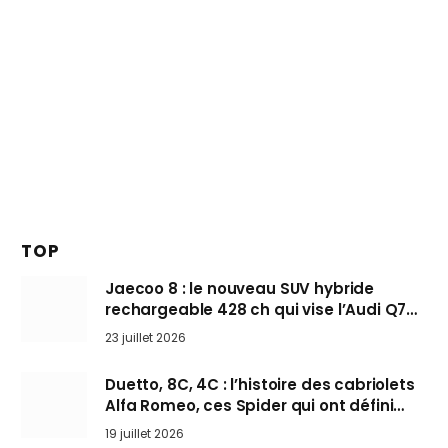
TOP
Jaecoo 8 : le nouveau SUV hybride
rechargeable 428 ch qui vise l’Audi Q7
arrive en Europe cet automne
23 juillet 2026
Duetto, 8C, 4C : l’histoire des cabriolets
Alfa Romeo, ces Spider qui ont défini
l’art de rouler cheveux au vent
19 juillet 2026