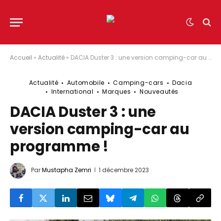
Accueil
»
Actualité
»
DACIA Duster 3 : une version camping-car au programme !
Actualité
Automobile
Camping-cars
Dacia
International
Marques
Nouveautés
DACIA Duster 3 : une
version camping-car au
programme !
Par
Mustapha Zemri
1 décembre 2023